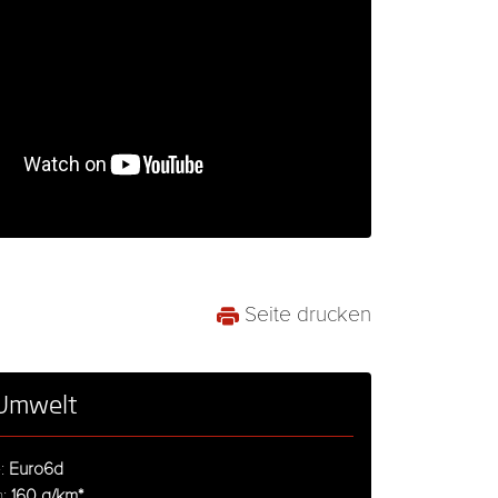
Seite drucken
 Umwelt
e:
Euro6d
n:
160 g/km*