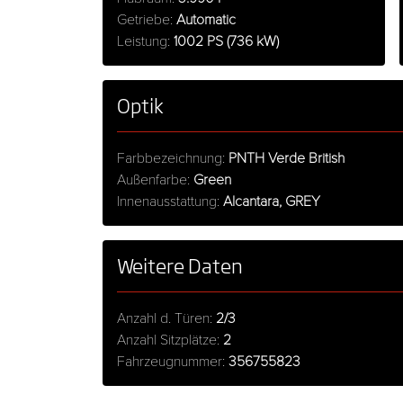
Getriebe:
Automatic
Leistung:
1002 PS (736 kW)
Optik
Farbbezeichnung:
PNTH Verde British
Außenfarbe:
Green
Innenausstattung:
Alcantara, GREY
Weitere Daten
Anzahl d. Türen:
2/3
Anzahl Sitzplätze:
2
Fahrzeugnummer:
356755823