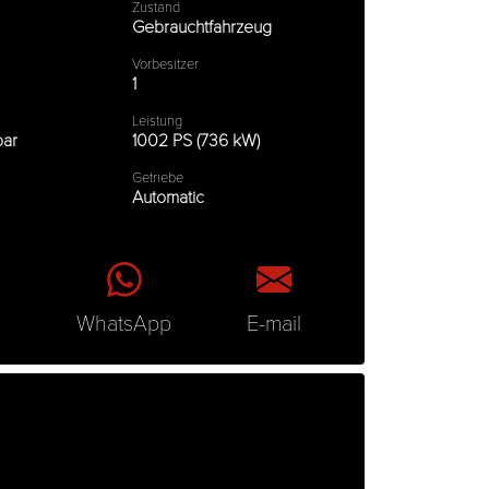
Zustand
Gebrauchtfahrzeug
Vorbesitzer
1
Leistung
bar
1002 PS (736 kW)
Getriebe
Automatic
n
WhatsApp
E-mail