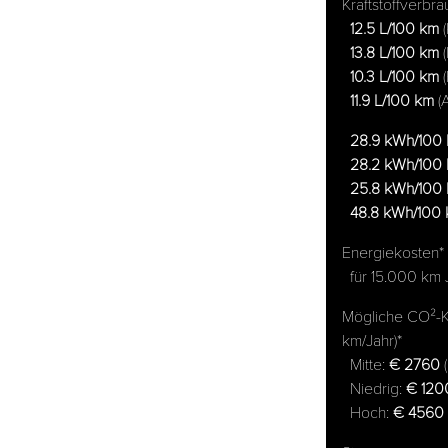
Kraftstoffverbr
12.5 L/100 km
(
13.8 L/100 km
(
10.3 L/100 km
(
11.9 L/100 km
(A
28.9 kWh/100
28.2 kWh/100
25.8 kWh/100
48.8 kWh/100
Energiekosten*
für 15.000 km 
Mögliche CO²-Ko
km/Jahr)*
Mitte:
€ 2760
Niedrig:
€ 120
Hoch:
€ 4560