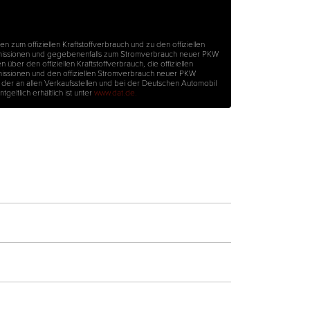
en zum offiziellen Kraftstoffverbrauch und zu den offiziellen
missionen und gegebenenfalls zum Stromverbrauch neuer PKW
über den offiziellen Kraftstoffverbrauch, die offiziellen
issionen und den offiziellen Stromverbrauch neuer PKW
er an allen Verkaufsstellen und bei der Deutschen Automobil
eltlich erhältlich ist unter
www.dat.de.