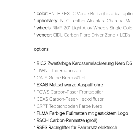
*
color:
PNTH / EXTC Verde British (historical optio
*
upholstery:
INTC Leather Alcantara Charcoal Main
*
wheels:
RIMP 20" Light Alloy Wheels Single Col
*
veneer:
CIDL Carbon Fibre Driver Zone + LEDs
options:
*
BIC2 Zweifarbige Karosserielackierung Nero DS
* TIWN Titan-Radbolzen
* CALY Gelbe Bremssättel
*
EXAB Mattschwarze Auspuffrohre
* FCWS Carbon-Faser Frontspoiler
* CEXS Carbon-Faser-Heckdiffusor
* CRPT Teppichboden Farbe Nero
*
FLMA Farbige Fußmatten mit gesticktem Logo
*
RSCH Carbon-Rennsitze (groß)
*
RSES Racinglifter für Fahrersitz elektrisch