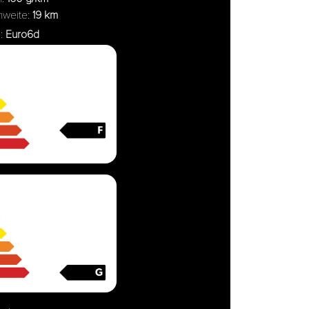
chweite:
19 km
e:
Euro6d