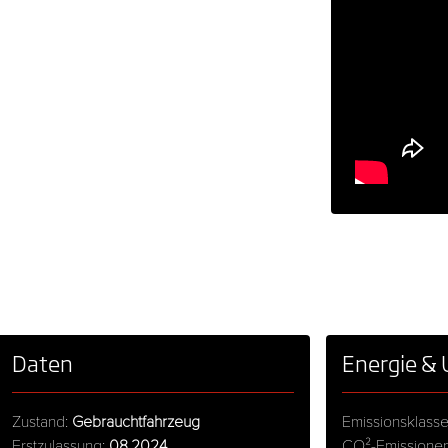
Daten
Energie &
Zustand:
Gebrauchtfahrzeug
Emissionsklass
Erstzulassung:
08.2024
CO²-Emissione