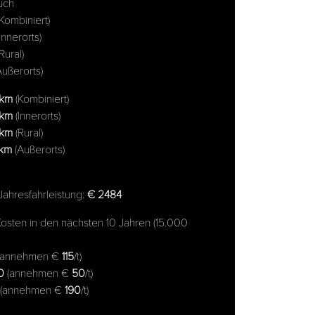
auch
Kombiniert)
Innerorts)
Rural)
ußerorts)
 km
(Kombiniert)
 km
(Innerorts)
 km
(Rural)
 km
(Außerorts)
Jahresfahrleistung:
€ 2484
sten in den nächsten 10 Jahren (15.000
(annehmen €
115
/t)
0
(annehmen €
50
/t)
(annehmen €
190
/t)