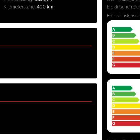
Kilometerstand:
400 km
Elektrische rei
Emissionsklass