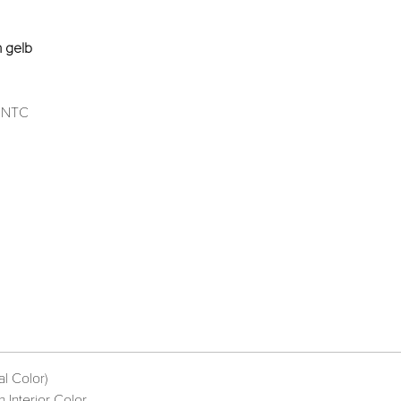
n gelb
 INTC
al Color)
 Interior Color