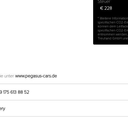
Steuer
€ 228
* Weitere Information
spezifischen CO2-E
können dem Leitfaden 
spezifischen CO2-Em
entnommen werden, d
Treuhand GmbH unentg
ie unter
www.pegasus-cars.de
9 175 613 88 52
ery