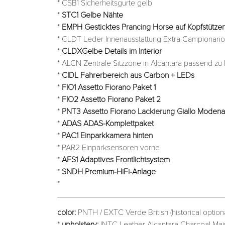
* CSB1 Sicherheitsgurte gelb
*
STC1 Gelbe Nähte
*
EMPH Gesticktes Prancing Horse auf Kopfstütze
* CLDT Leder Innenausstattung Extra Campionario
*
CLDXGelbe Details im Interior
* ALCN Zentrale Sitzzone in Alcantara passend zu
*
CIDL Fahrerbereich aus Carbon + LEDs
*
FIO1 Assetto Fiorano Paket 1
*
FIO2 Assetto Fiorano Paket 2
*
PNT3 Assetto Fiorano Lackierung Giallo Modena
*
ADAS ADAS-Komplettpaket
*
PAC1 Einparkkamera hinten
* PAR2 Einparksensoren vorne
*
AFS1 Adaptives Frontlichtsystem
*
SNDH Premium-HiFi-Anlage
*
color:
PNTH / EXTC Verde British (historical option
*
upholstery:
INTC Leather Alcantara Charcoal Main