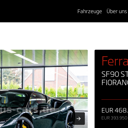
Fahrzeuge
Über uns
Ferra
SF90 S
FIORANO
EUR 468
EUR 393.950 