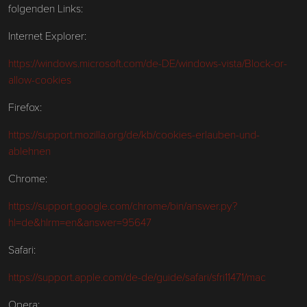
folgenden Links:
Internet Explorer:
https://windows.microsoft.com/de-DE/windows-vista/Block-or-
allow-cookies
Firefox:
https://support.mozilla.org/de/kb/cookies-erlauben-und-
ablehnen
Chrome:
https://support.google.com/chrome/bin/answer.py?
hl=de&hlrm=en&answer=95647
Safari:
https://support.apple.com/de-de/guide/safari/sfri11471/mac
Opera: